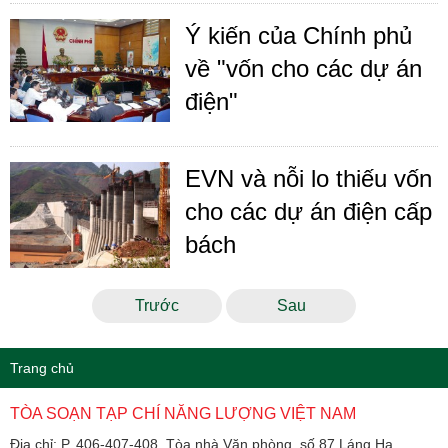
Ý kiến của Chính phủ
về "vốn cho các dự án
điện"
EVN và nỗi lo thiếu vốn
cho các dự án điện cấp
bách
Trước
Sau
Trang chủ
TÒA SOẠN TẠP CHÍ NĂNG LƯỢNG VIỆT NAM
Địa chỉ: P. 406-407-408, Tòa nhà Văn phòng, số 87 Láng Hạ,