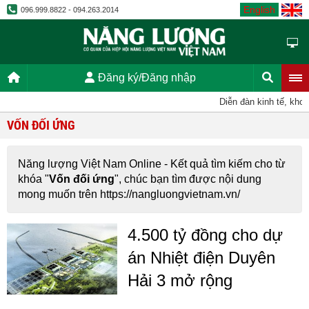
English
096.999.8822 - 094.263.2014
Đăng ký/Đăng nhập
Diễn đàn kinh tế, khoa
VỐN ĐỐI ỨNG
Năng lượng Việt Nam Online - Kết quả tìm kiếm cho từ
khóa "
Vốn đối ứng
", chúc bạn tìm được nội dung
mong muốn trên https://nangluongvietnam.vn/
4.500 tỷ đồng cho dự
án Nhiệt điện Duyên
Hải 3 mở rộng