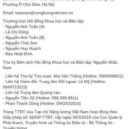
Phường Ô Chợ Dừa, Hà Nội
Email: toasoan@nangluongvietnam.vn
Thường trực Hội đồng Khoa học và Biên tập:
​​​​​​- Nguyễn Anh Tuấn (A)
- Lê Chí Dũng
- Nguyễn Anh Tuấn (B)
- Nguyễn Thái Sơn
- Nguyễn Huy Hoạch
- Đào Nhật Đình
Thư ký Biên dịch Hội đồng Khoa học và Biên tập: Nguyễn Khắc
Nam
· Liên hệ Thư ký Tòa soạn: Mai Văn Thắng (Hotline: 0969998822)
· Liên hệ Giám đốc Trung tâm Đối ngoại: Lê Mỹ (Hotline:
0949723223)
· Liên hệ Trung tâm Quảng cáo:
- Nguyễn Tiến Sỹ (Hotline: 096.999.8811)
- Phan Thanh Dũng (Hotline: 0942632014)
Trang TTĐT của Tạp chí Năng lượng Việt Nam hoạt động theo
Giấy phép số: 66/GP-TTĐT, cấp ngày 30/3/2018 của Cục Quản lý
Phát thanh, Truyền hình và Thông tin Điện tử - Bộ Thông tin -
Truyền thông.