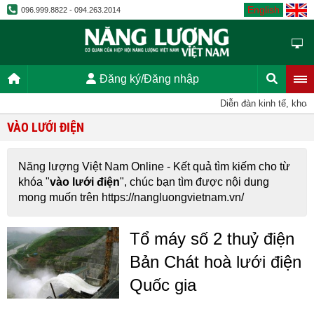
English
096.999.8822 - 094.263.2014
Đăng ký/Đăng nhập
Diễn đàn kinh tế, khoa
VÀO LƯỚI ĐIỆN
Năng lượng Việt Nam Online - Kết quả tìm kiếm cho từ
khóa "
vào lưới điện
", chúc bạn tìm được nội dung
mong muốn trên https://nangluongvietnam.vn/
Tổ máy số 2 thuỷ điện
Bản Chát hoà lưới điện
Quốc gia