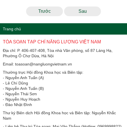
Trước
Sau
Trang chủ
TÒA SOẠN TẠP CHÍ NĂNG LƯỢNG VIỆT NAM
Địa chỉ: P. 406-407-408, Tòa nhà Văn phòng, số 87 Láng Hạ,
Phường Ô Chợ Dừa, Hà Nội
Email: toasoan@nangluongvietnam.vn
Thường trực Hội đồng Khoa học và Biên tập:
​​​​​​- Nguyễn Anh Tuấn (A)
- Lê Chí Dũng
- Nguyễn Anh Tuấn (B)
- Nguyễn Thái Sơn
- Nguyễn Huy Hoạch
- Đào Nhật Đình
Thư ký Biên dịch Hội đồng Khoa học và Biên tập: Nguyễn Khắc
Nam
· Liên hệ Thư ký Tòa soạn: Mai Văn Thắng (Hotline: 0969998822)