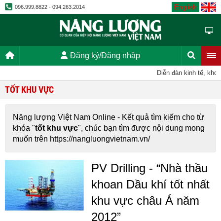
English
096.999.8822 - 094.263.2014
Đăng ký/Đăng nhập
Diễn đàn kinh tế, khoa
TỐT KHU VỰC
Năng lượng Việt Nam Online - Kết quả tìm kiếm cho từ
khóa "
tốt khu vực
", chúc bạn tìm được nội dung mong
muốn trên https://nangluongvietnam.vn/
PV Drilling - “Nhà thầu
khoan Dầu khí tốt nhất
khu vực châu Á năm
2012”