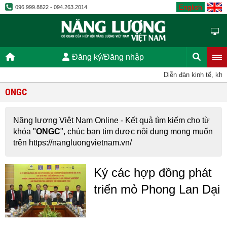
English
096.999.8822 - 094.263.2014
Đăng ký/Đăng nhập
Diễn đàn kinh tế, kho
ONGC
Năng lượng Việt Nam Online - Kết quả tìm kiếm cho từ
khóa "
ONGC
", chúc bạn tìm được nội dung mong muốn
trên https://nangluongvietnam.vn/
Ký các hợp đồng phát
triển mỏ Phong Lan Dại