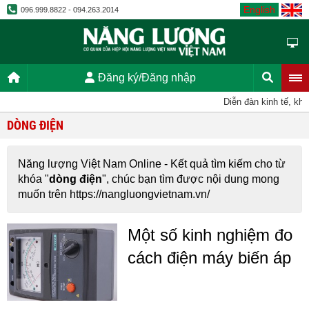
English
096.999.8822 - 094.263.2014
Đăng ký/Đăng nhập
Diễn đàn kinh tế, kho
DÒNG ĐIỆN
Năng lượng Việt Nam Online - Kết quả tìm kiếm cho từ
khóa "
dòng điện
", chúc bạn tìm được nội dung mong
muốn trên https://nangluongvietnam.vn/
Một số kinh nghiệm đo
cách điện máy biến áp