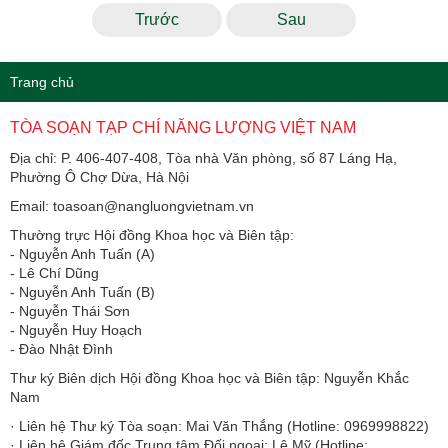
Trước
Sau
Trang chủ
TÒA SOẠN TẠP CHÍ NĂNG LƯỢNG VIỆT NAM
Địa chỉ: P. 406-407-408, Tòa nhà Văn phòng, số 87 Láng Hạ,
Phường Ô Chợ Dừa, Hà Nội
Email: toasoan@nangluongvietnam.vn
Thường trực Hội đồng Khoa học và Biên tập:
​​​​​​- Nguyễn Anh Tuấn (A)
- Lê Chí Dũng
- Nguyễn Anh Tuấn (B)
- Nguyễn Thái Sơn
- Nguyễn Huy Hoạch
- Đào Nhật Đình
Thư ký Biên dịch Hội đồng Khoa học và Biên tập: Nguyễn Khắc
Nam
· Liên hệ Thư ký Tòa soạn: Mai Văn Thắng (Hotline: 0969998822)
· Liên hệ Giám đốc Trung tâm Đối ngoại: Lê Mỹ (Hotline: