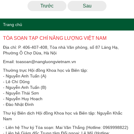
Trước
Sau
Trang chủ
TÒA SOẠN TẠP CHÍ NĂNG LƯỢNG VIỆT NAM
Địa chỉ: P. 406-407-408, Tòa nhà Văn phòng, số 87 Láng Hạ,
Phường Ô Chợ Dừa, Hà Nội
Email: toasoan@nangluongvietnam.vn
Thường trực Hội đồng Khoa học và Biên tập:
​​​​​​- Nguyễn Anh Tuấn (A)
- Lê Chí Dũng
- Nguyễn Anh Tuấn (B)
- Nguyễn Thái Sơn
- Nguyễn Huy Hoạch
- Đào Nhật Đình
Thư ký Biên dịch Hội đồng Khoa học và Biên tập: Nguyễn Khắc
Nam
· Liên hệ Thư ký Tòa soạn: Mai Văn Thắng (Hotline: 0969998822)
· Liên hệ Giám đốc Trung tâm Đối ngoại: Lê Mỹ (Hotline: