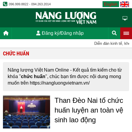
English
096.999.8822 - 094.263.2014
Đăng ký/Đăng nhập
Diễn đàn kinh tế, kho
CHỨC HUẤN
Năng lượng Việt Nam Online - Kết quả tìm kiếm cho từ
khóa "
chức huấn
", chúc bạn tìm được nội dung mong
muốn trên https://nangluongvietnam.vn/
Than Đèo Nai tổ chức
huấn luyện an toàn vệ
sinh lao động