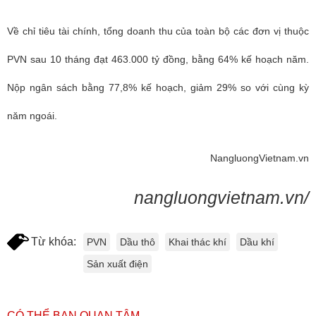
Về chỉ tiêu tài chính, tổng doanh thu của toàn bộ các đơn vị thuộc
PVN sau 10 tháng đạt 463.000 tỷ đồng, bằng 64% kế hoạch năm.
Nộp ngân sách bằng 77,8% kế hoạch, giảm 29% so với cùng kỳ
năm ngoái.
NangluongVietnam.vn
nangluongvietnam.vn/
Từ khóa:
PVN
Dầu thô
Khai thác khí
Dầu khí
Sản xuất điện
CÓ THỂ BẠN QUAN TÂM