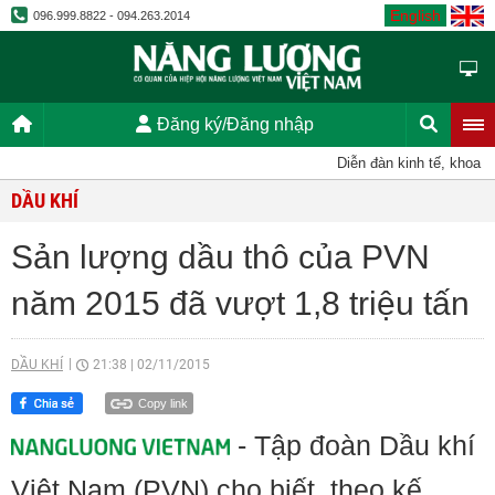
English
096.999.8822 - 094.263.2014
Đăng ký/Đăng nhập
Diễn đàn kinh tế, khoa họ
DẦU KHÍ
Sản lượng dầu thô của PVN
năm 2015 đã vượt 1,8 triệu tấn
DẦU KHÍ
21:38
|
02/11/2015
Copy link
- Tập đoàn Dầu khí
Việt Nam (PVN) cho biết, theo kế