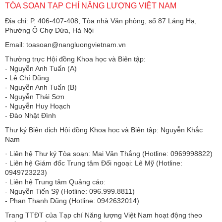
TÒA SOẠN TẠP CHÍ NĂNG LƯỢNG VIỆT NAM
Địa chỉ: P. 406-407-408, Tòa nhà Văn phòng, số 87 Láng Hạ,
Phường Ô Chợ Dừa, Hà Nội
Email: toasoan@nangluongvietnam.vn
Thường trực Hội đồng Khoa học và Biên tập:
​​​​​​- Nguyễn Anh Tuấn (A)
- Lê Chí Dũng
- Nguyễn Anh Tuấn (B)
- Nguyễn Thái Sơn
- Nguyễn Huy Hoạch
- Đào Nhật Đình
Thư ký Biên dịch Hội đồng Khoa học và Biên tập: Nguyễn Khắc
Nam
· Liên hệ Thư ký Tòa soạn: Mai Văn Thắng (Hotline: 0969998822)
· Liên hệ Giám đốc Trung tâm Đối ngoại: Lê Mỹ (Hotline:
0949723223)
· Liên hệ Trung tâm Quảng cáo:
- Nguyễn Tiến Sỹ (Hotline: 096.999.8811)
- Phan Thanh Dũng (Hotline: 0942632014)
Trang TTĐT của Tạp chí Năng lượng Việt Nam hoạt động theo