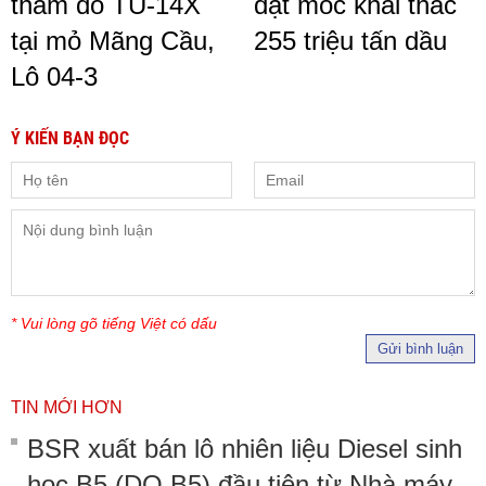
thăm dò TU-14X
đạt mốc khai thác
tại mỏ Mãng Cầu,
255 triệu tấn dầu
Lô 04-3
Ý KIẾN BẠN ĐỌC
* Vui lòng gõ tiếng Việt có dấu
Gửi bình luận
TIN MỚI HƠN
BSR xuất bán lô nhiên liệu Diesel sinh
học B5 (DO B5) đầu tiên từ Nhà máy