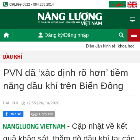
English
096.999.8822 - 094.263.2014
Đăng ký/Đăng nhập
Diễn đàn kinh tế, khoa học, kỹ 
DẦU KHÍ
PVN đã ‘xác định rõ hơn’ tiềm
năng dầu khí trên Biển Đông
DẦU KHÍ
12:55
|
26/10/2020
Copy link
- Cập nhật về kết
quả khảo sát, thăm dò dầu khí tại các