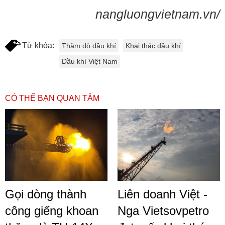
nangluongvietnam.vn/
Từ khóa:
Thăm dò dầu khí
Khai thác dầu khí
Dầu khí Việt Nam
CÓ THỂ BẠN QUAN TÂM
Gọi dòng thành
Liên doanh Việt -
công giếng khoan
Nga Vietsovpetro