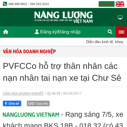
English
096.999.8822 - 094.263.2014
Đăng ký/Đăng nhập
Diễn đàn kinh tế, khoa học
VĂN HÓA DOANH NGHIỆP
PVFCCo hỗ trợ thân nhân các
nạn nhân tai nạn xe tại Chư Sê
VĂN HÓA DOANH NGHIỆP
08:59
|
30/05/2017
Copy link
- Rạng sáng 7/5, xe
khách mang BKS 18B - 018.32 (có 43