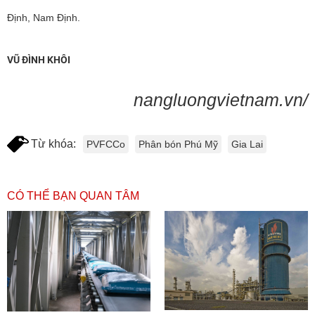
Định, Nam Định.
VŨ ĐÌNH KHÔI
nangluongvietnam.vn/
Từ khóa:
PVFCCo
Phân bón Phú Mỹ
Gia Lai
CÓ THỂ BẠN QUAN TÂM