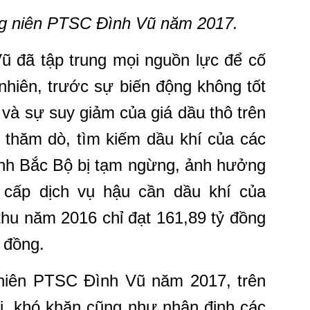
g niên
PTSC Đình Vũ
năm 2017.
 đã tập trung mọi nguồn lực để cố
nhiên, trước sự biến động không tốt
 và sự suy giảm của giá dầu thô trên
g
thăm dò, tìm kiếm dầu khí của các
ịnh Bắc Bộ bị
tạm ngừng, ảnh hưởng
g cấp dịch vụ hậu cần dầu khí
của
hu năm 2016 chỉ đạt 161,89 tỷ đồng
 đồng.
 niên PTSC Đình Vũ năm 2017, t
rên
i, khó khăn cũng như nhận định các