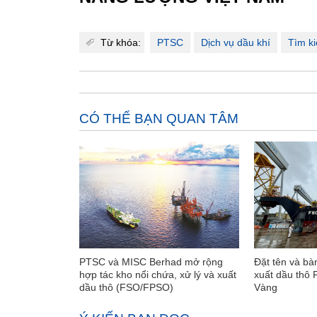
Từ khóa:
PTSC
Dịch vụ dầu khí
Tìm k
CÓ THỂ BẠN QUAN TÂM
PTSC và MISC Berhad mở rộng
Đặt tên và bà
hợp tác kho nổi chứa, xử lý và xuất
xuất dầu thô
dầu thô (FSO/FPSO)
Vàng