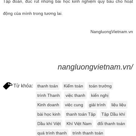
Tập đoàn, đúc rút những bài học kinh nghiệm quý báu cho hoạt
động của mình trong tương lai.
NangluongVietnam.vn
nangluongvietnam.vn/
Từ khóa:
thanh toán
Kiểm toán
toán trưởng
trình Thanh
việc thanh
kiến nghị
Kinh doanh
việc cung
giải trình
liệu liệu
bài học kinh
thanh toán Tập
Tập Dầu khí
Dầu khí Việt
Khí Việt Nam
đối thanh toán
quá trình thanh
trình thanh toán