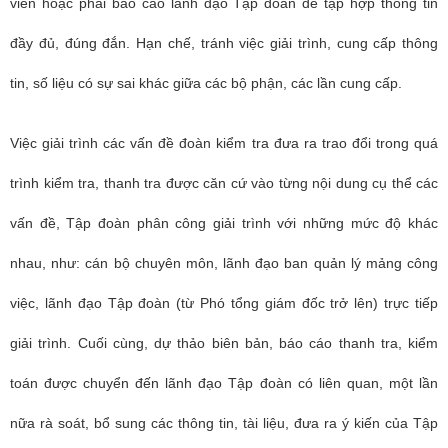
viên hoặc phải báo cáo lãnh đạo Tập đoàn để tập hợp thông tin
đầy đủ, đúng đắn. Hạn chế, tránh việc giải trình, cung cấp thông
tin, số liệu có sự sai khác giữa các bộ phận, các lần cung cấp.
Việc giải trình các vấn đề đoàn kiểm tra đưa ra trao đổi trong quá
trình kiểm tra, thanh tra được căn cứ vào từng nội dung cụ thể các
vấn đề, Tập đoàn phân công giải trình với những mức độ khác
nhau, như: cán bộ chuyên môn, lãnh đạo ban quản lý mảng công
việc, lãnh đạo Tập đoàn (từ Phó tổng giám đốc trở lên) trực tiếp
giải trình. Cuối cùng, dự thảo biên bản, báo cáo thanh tra, kiểm
toán được chuyển đến lãnh đạo Tập đoàn có liên quan, một lần
nữa rà soát, bổ sung các thông tin, tài liệu, đưa ra ý kiến của Tập