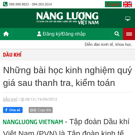
English
096.999.8822 - 094.263.2014
Đăng ký/Đăng nhập
Diễn đàn kinh tế, khoa học, kỹ 
DẦU KHÍ
Những bài học kinh nghiệm quý
giá sau thanh tra, kiểm toán
DẦU KHÍ
08:13
|
19/09/2012
Copy link
- Tập đoàn Dầu khí
Việt Nam (PVN) là Tập đoàn kinh tế