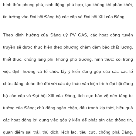
hình thức phong phú, sinh động, phù hợp, tạo không khí phấn khởi,
tin tưởng vào Đại hội Đảng bộ các cấp và Đại hội XIII của Đảng.
Theo định hướng của Đảng uỷ PV GAS, các hoạt động tuyên
truyền sẽ được thực hiện theo phương châm đảm bảo chất lượng,
thiết thực, chống lãng phí, không phô trương, hình thức; coi trọng
việc định hướng và tổ chức lấy ý kiến đóng góp của các các tổ
chức đảng, đoàn thể đối với các dự thảo văn kiện trình đại hội đảng
bộ các cấp và Đại hội XIII của Đảng; tích cực bảo vệ nền tảng tư
tưởng của Đảng; chủ động ngăn chặn, đấu tranh kịp thời, hiệu quả
các hoạt động lợi dụng việc góp ý kiến để phát tán các thông tin,
quan điểm sai trái, thù địch, lệch lạc, tiêu cực, chống phá Đảng,