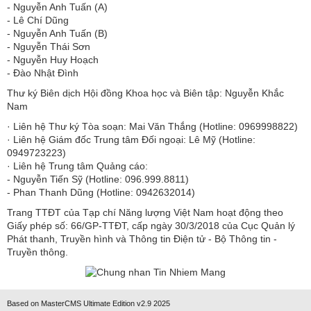
​​​​​​- Nguyễn Anh Tuấn (A)
- Lê Chí Dũng
- Nguyễn Anh Tuấn (B)
- Nguyễn Thái Sơn
- Nguyễn Huy Hoạch
- Đào Nhật Đình
Thư ký Biên dịch Hội đồng Khoa học và Biên tập: Nguyễn Khắc
Nam
· Liên hệ Thư ký Tòa soạn: Mai Văn Thắng (Hotline: 0969998822)
· Liên hệ Giám đốc Trung tâm Đối ngoại: Lê Mỹ (Hotline:
0949723223)
· Liên hệ Trung tâm Quảng cáo:
- Nguyễn Tiến Sỹ (Hotline: 096.999.8811)
- Phan Thanh Dũng (Hotline: 0942632014)
Trang TTĐT của Tạp chí Năng lượng Việt Nam hoạt động theo
Giấy phép số: 66/GP-TTĐT, cấp ngày 30/3/2018 của Cục Quản lý
Phát thanh, Truyền hình và Thông tin Điện tử - Bộ Thông tin -
Truyền thông.
Based on MasterCMS Ultimate Edition v2.9 2025