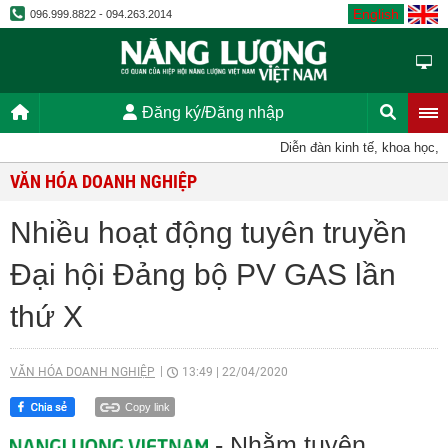
English
096.999.8822 - 094.263.2014
Đăng ký/Đăng nhập
Diễn đàn kinh tế, khoa học, kỹ t
VĂN HÓA DOANH NGHIỆP
Nhiều hoạt động tuyên truyền
Đại hội Đảng bộ PV GAS lần
thứ X
VĂN HÓA DOANH NGHIỆP
13:49
|
22/04/2020
Copy link
- Nhằm tuyên