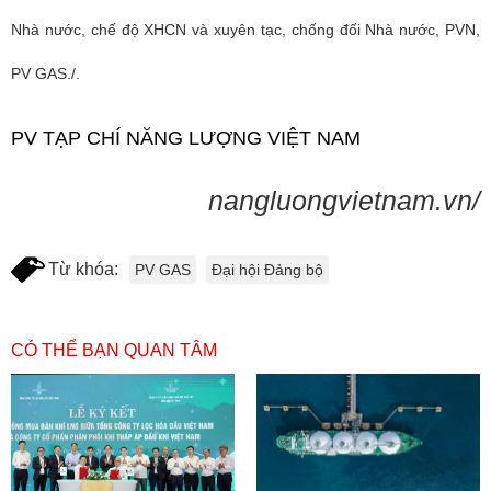
Nhà nước, chế độ XHCN và xuyên tạc, chống đối Nhà nước, PVN,
PV GAS./.
PV TẠP CHÍ NĂNG LƯỢNG VIỆT NAM
nangluongvietnam.vn/
Từ khóa:
PV GAS
Đại hội Đảng bộ
CÓ THỂ BẠN QUAN TÂM