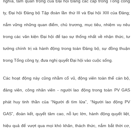
nghĩa, tầm quan trọng của Đại hội Đảng các cấp trong Tổng công
ty, Đại hội Đảng bộ Tập đoàn lần thứ III và Đại hội XIII của Đảng;
nắm vững những quan điểm, chủ trương, mục tiêu, nhiệm vụ nêu
trong các văn kiện Đại hội để tạo sự thống nhất về nhận thức, tư
tưởng chính trị và hành động trong toàn Đảng bộ, sự đồng thuận
trong Tổng công ty, đưa nghị quyết Đại hội vào cuộc sống.
Các hoạt động này cũng nhằm cổ vũ, động viên toàn thể cán bộ,
đảng viên, công nhân viên - người lao động trong toàn PV GAS
phát huy tinh thần của “Người đi tìm lửa”, “Người lao động PV
GAS”, đoàn kết, quyết tâm cao, nỗ lực lớn, hành động quyết liệt,
hiệu quả để vượt qua mọi khó khăn, thách thức, nắm bắt thời cơ,