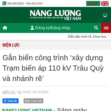
English
096.999.8822 - 094.263.2014
Đăng ký/Đăng nhập
Diễn đàn kinh tế, khoa học, kỹ t
ĐIỆN LỰC
Gắn biển công trình ‘xây dựng
Trạm biến áp 110 kV Trâu Quỳ
và nhánh rẽ’
ĐIỆN LỰC
16:44
|
18/12/2022
Copy link
- Sáng ngày