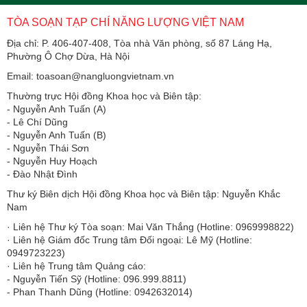
TÒA SOẠN TẠP CHÍ NĂNG LƯỢNG VIỆT NAM
Địa chỉ: P. 406-407-408, Tòa nhà Văn phòng, số 87 Láng Hạ,
Phường Ô Chợ Dừa, Hà Nội
Email: toasoan@nangluongvietnam.vn
Thường trực Hội đồng Khoa học và Biên tập:
​​​​​​- Nguyễn Anh Tuấn (A)
- Lê Chí Dũng
- Nguyễn Anh Tuấn (B)
- Nguyễn Thái Sơn
- Nguyễn Huy Hoạch
- Đào Nhật Đình
Thư ký Biên dịch Hội đồng Khoa học và Biên tập: Nguyễn Khắc
Nam
· Liên hệ Thư ký Tòa soạn: Mai Văn Thắng (Hotline: 0969998822)
· Liên hệ Giám đốc Trung tâm Đối ngoại: Lê Mỹ (Hotline:
0949723223)
· Liên hệ Trung tâm Quảng cáo:
- Nguyễn Tiến Sỹ (Hotline: 096.999.8811)
- Phan Thanh Dũng (Hotline: 0942632014)