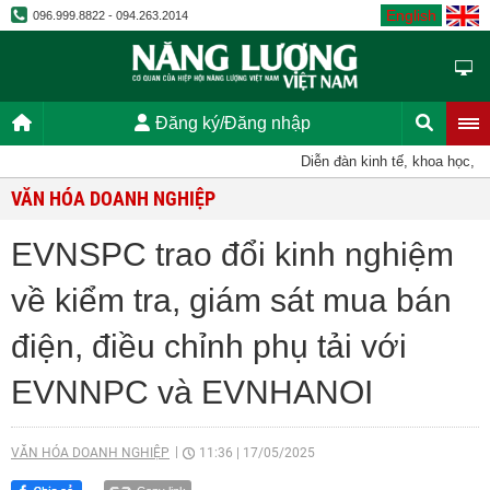
English
096.999.8822 - 094.263.2014
Đăng ký/Đăng nhập
Diễn đàn kinh tế, khoa học, kỹ thu
VĂN HÓA DOANH NGHIỆP
EVNSPC trao đổi kinh nghiệm
về kiểm tra, giám sát mua bán
điện, điều chỉnh phụ tải với
EVNNPC và EVNHANOI
VĂN HÓA DOANH NGHIỆP
11:36
|
17/05/2025