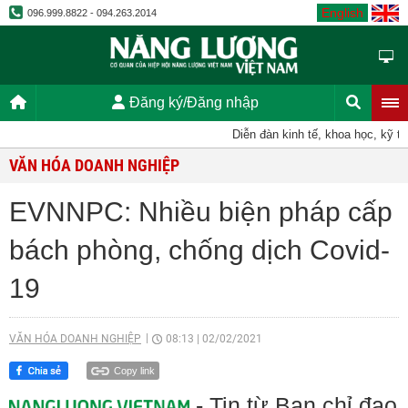
English
096.999.8822 - 094.263.2014
Đăng ký/Đăng nhập
Diễn đàn kinh tế, khoa học, kỹ thuật,
VĂN HÓA DOANH NGHIỆP
EVNNPC: Nhiều biện pháp cấp
bách phòng, chống dịch Covid-
19
VĂN HÓA DOANH NGHIỆP
08:13
|
02/02/2021
Copy link
- Tin từ Ban chỉ đạo