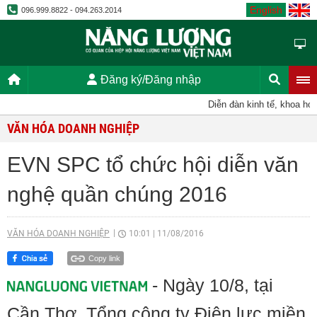
English
096.999.8822 - 094.263.2014
Đăng ký/Đăng nhập
Diễn đàn kinh tế, khoa học, kỹ
VĂN HÓA DOANH NGHIỆP
EVN SPC tổ chức hội diễn văn
nghệ quần chúng 2016
VĂN HÓA DOANH NGHIỆP
10:01
|
11/08/2016
Copy link
- Ngày 10/8, tại
Cần Thơ, Tổng công ty Điện lực miền