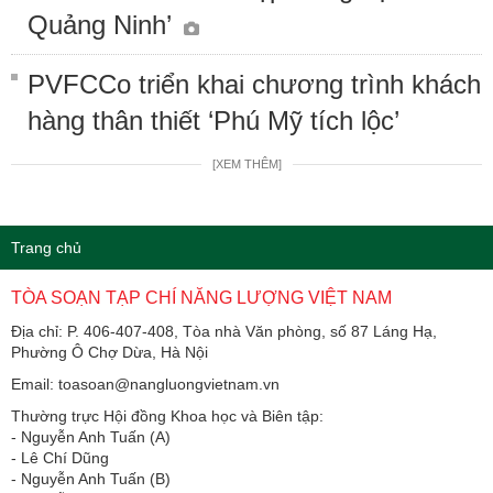
Quảng Ninh’
PVFCCo triển khai chương trình khách
hàng thân thiết ‘Phú Mỹ tích lộc’
[XEM THÊM]
Trang chủ
TÒA SOẠN TẠP CHÍ NĂNG LƯỢNG VIỆT NAM
Địa chỉ: P. 406-407-408, Tòa nhà Văn phòng, số 87 Láng Hạ,
Phường Ô Chợ Dừa, Hà Nội
Email: toasoan@nangluongvietnam.vn
Thường trực Hội đồng Khoa học và Biên tập:
​​​​​​- Nguyễn Anh Tuấn (A)
- Lê Chí Dũng
- Nguyễn Anh Tuấn (B)