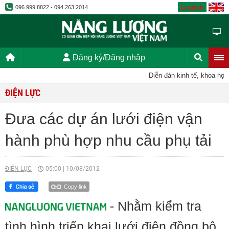
English
096.999.8822 - 094.263.2014
Đăng ký/Đăng nhập
Diễn đàn kinh tế, khoa học, k
ĐIỆN LỰC
Đưa các dự án lưới điện vận
hành phù hợp nhu cầu phụ tải
ĐIỆN LỰC
05:00
|
10/08/2012
Copy link
- Nhằm kiểm tra
tình hình triển khai lưới điện đồng bộ