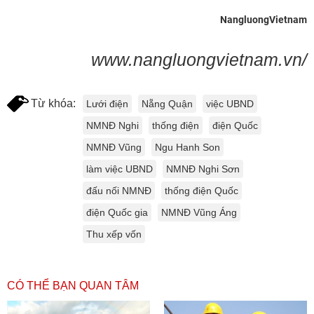
NangluongVietnam
www.nangluongvietnam.vn/
Từ khóa:
Lưới điện
Nẵng Quận
việc UBND
NMNĐ Nghi
thống điện
điện Quốc
NMNĐ Vũng
Ngu Hanh Son
làm việc UBND
NMNĐ Nghi Sơn
đấu nối NMNĐ
thống điện Quốc
điện Quốc gia
NMNĐ Vũng Áng
Thu xếp vốn
CÓ THỂ BẠN QUAN TÂM