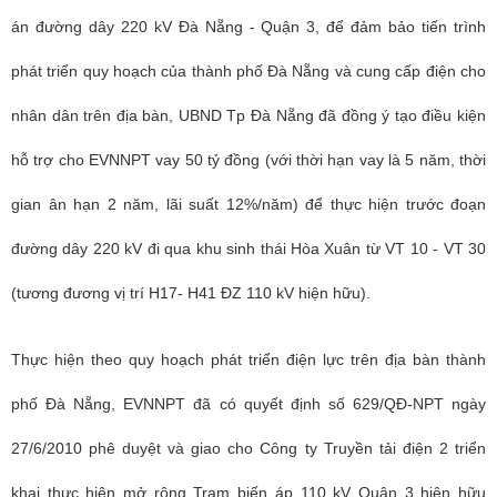
án đường dây 220 kV Đà Nẵng - Quận 3, để đảm bảo tiến trình
phát triển quy hoạch của thành phố Đà Nẵng và cung cấp điện cho
nhân dân trên địa bàn, UBND Tp Đà Nẵng đã đồng ý tạo điều kiện
hỗ trợ cho EVNNPT vay 50 tỷ đồng (với thời hạn vay là 5 năm, thời
gian ân hạn 2 năm, lãi suất 12%/năm) để thực hiện trước đoạn
đường dây 220 kV đi qua khu sinh thái Hòa Xuân từ VT 10 - VT 30
(tương đương vị trí H17- H41 ĐZ 110 kV hiện hữu).
Thực hiện theo quy hoạch phát triển điện lực trên địa bàn thành
phố Đà Nẵng, EVNNPT đã có quyết định số 629/QĐ-NPT ngày
27/6/2010 phê duyệt và giao cho Công ty Truyền tải điện 2 triển
khai thực hiện mở rộng Trạm biến áp 110 kV Quận 3 hiện hữu