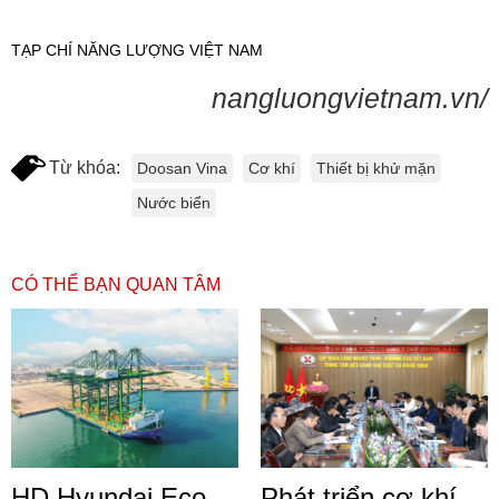
TẠP CHÍ NĂNG LƯỢNG VIỆT NAM
nangluongvietnam.vn/
Từ khóa:
Doosan Vina
Cơ khí
Thiết bị khử mặn
Nước biển
CÓ THỂ BẠN QUAN TÂM
HD Hyundai Eco
Phát triển cơ khí,