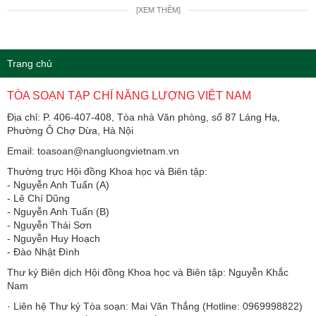
[XEM THÊM]
Trang chủ
TÒA SOẠN TẠP CHÍ NĂNG LƯỢNG VIỆT NAM
Địa chỉ: P. 406-407-408, Tòa nhà Văn phòng, số 87 Láng Hạ,
Phường Ô Chợ Dừa, Hà Nội
Email: toasoan@nangluongvietnam.vn
Thường trực Hội đồng Khoa học và Biên tập:
​​​​​​- Nguyễn Anh Tuấn (A)
- Lê Chí Dũng
- Nguyễn Anh Tuấn (B)
- Nguyễn Thái Sơn
- Nguyễn Huy Hoạch
- Đào Nhật Đình
Thư ký Biên dịch Hội đồng Khoa học và Biên tập: Nguyễn Khắc
Nam
· Liên hệ Thư ký Tòa soạn: Mai Văn Thắng (Hotline: 0969998822)