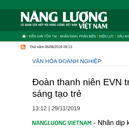
KIẾN GIẢI TỒN TẠI
NHẬN ĐỊNH, PHẢN BIỆN
ĐIỆN LỰC
DẦU KH
Thứ năm 06/08/2026 09:13
VĂN HÓA DOANH NGHIỆP
Đoàn thanh niên EVN tr
sáng tạo trẻ
13:12
|
29/11/2019
- Nhân dịp 