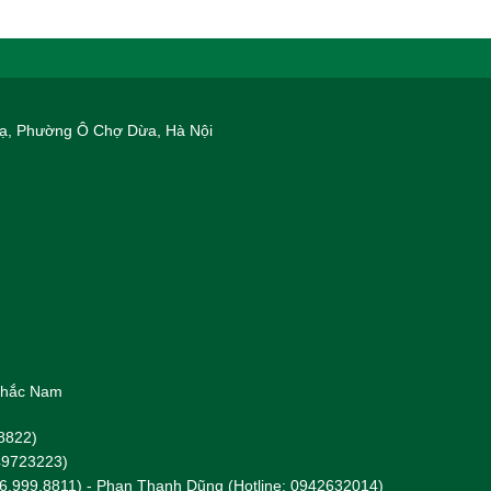
 Hạ, Phường Ô Chợ Dừa, Hà Nội
 Khắc Nam
8822)
949723223)
96.999.8811) - Phan Thanh Dũng (Hotline: 0942632014)