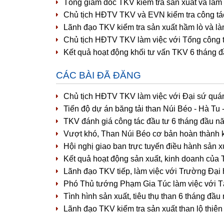
Tổng giám đốc TKV kiểm tra sản xuất và làm
Chủ tịch HĐTV TKV và EVN kiểm tra công tác
Lãnh đạo TKV kiểm tra sản xuất hầm lò và l
Chủ tịch HĐTV TKV làm việc với Tổng công 
Kết quả hoạt động khối tư vấn TKV 6 tháng 
CÁC BÀI ĐÃ ĐĂNG
Chủ tịch HĐTV TKV làm việc với Đại sứ quá
Tiến độ dự án băng tải than Núi Béo - Hà Tu
TKV đánh giá công tác đầu tư 6 tháng đầu nă
Vượt khó, Than Núi Béo cơ bản hoàn thành 
Hội nghị giao ban trực tuyến điều hành sản 
Kết quả hoạt động sản xuất, kinh doanh của
Lãnh đạo TKV tiếp, làm việc với Trường Đại
Phó Thủ tướng Phạm Gia Túc làm việc với 
Tình hình sản xuất, tiêu thụ than 6 tháng đ
Lãnh đạo TKV kiểm tra sản xuất than lộ thiê