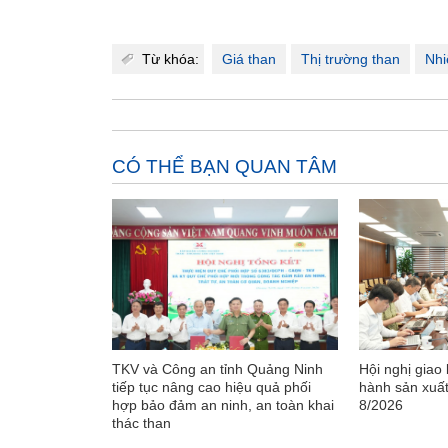
Từ khóa:
Giá than
Thị trường than
Nhi
CÓ THỂ BẠN QUAN TÂM
TKV và Công an tỉnh Quảng Ninh
Hội nghị giao
tiếp tục nâng cao hiệu quả phối
hành sản xuấ
hợp bảo đảm an ninh, an toàn khai
8/2026
thác than