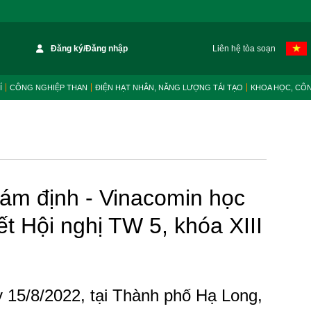
Đăng ký/Đăng nhập
Liên hệ tòa soạn
Í
CÔNG NGHIỆP THAN
ĐIỆN HẠT NHÂN, NĂNG LƯỢNG TÁI TẠO
KHOA HỌC, CÔ
ám định - Vinacomin học
ết Hội nghị TW 5, khóa XIII
 15/8/2022, tại Thành phố Hạ Long,