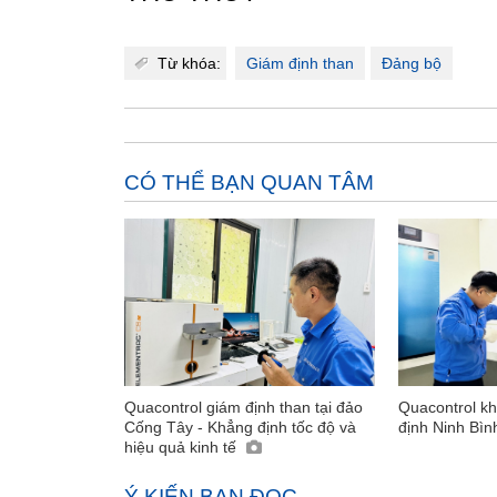
Từ khóa:
Giám định than
Đảng bộ
CÓ THỂ BẠN QUAN TÂM
Quacontrol giám định than tại đảo
Quacontrol k
Cống Tây - Khẳng định tốc độ và
định Ninh Bì
hiệu quả kinh tế
Ý KIẾN BẠN ĐỌC