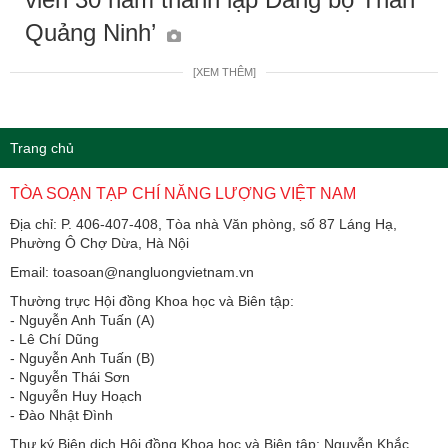
Quảng Ninh’
[XEM THÊM]
Trang chủ
TÒA SOẠN TẠP CHÍ NĂNG LƯỢNG VIỆT NAM
Địa chỉ: P. 406-407-408, Tòa nhà Văn phòng, số 87 Láng Hạ,
Phường Ô Chợ Dừa, Hà Nội
Email: toasoan@nangluongvietnam.vn
Thường trực Hội đồng Khoa học và Biên tập:
​​​​​​- Nguyễn Anh Tuấn (A)
- Lê Chí Dũng
- Nguyễn Anh Tuấn (B)
- Nguyễn Thái Sơn
- Nguyễn Huy Hoạch
- Đào Nhật Đình
Thư ký Biên dịch Hội đồng Khoa học và Biên tập: Nguyễn Khắc