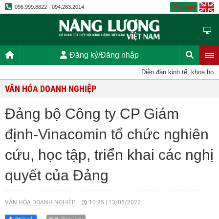
English
096.999.8822 - 094.263.2014
Đăng ký/Đăng nhập
Diễn đàn kinh tế, khoa học, kỹ
VĂN HÓA DOANH NGHIỆP
Đảng bộ Công ty CP Giám
định-Vinacomin tổ chức nghiên
cứu, học tập, triển khai các nghị
quyết của Đảng
VĂN HÓA DOANH NGHIỆP
10:25
|
13/05/2022