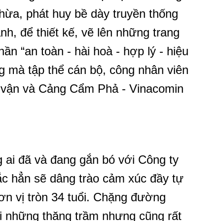
 thừa, phát huy bề dày truyền thống
h, để thiết kế, vẽ lên những trang
hần “an toàn - hài hoà - hợp lý - hiệu
 mà tập thể cán bộ, công nhân viên
o vận và Cảng Cẩm Phả - Vinacomin
 ai đã và đang gắn bó với Công ty
c hẳn sẽ dâng trào cảm xúc đầy tự
ơn vị tròn 34 tuổi. Chặng đường
i những thăng trầm nhưng cũng rất