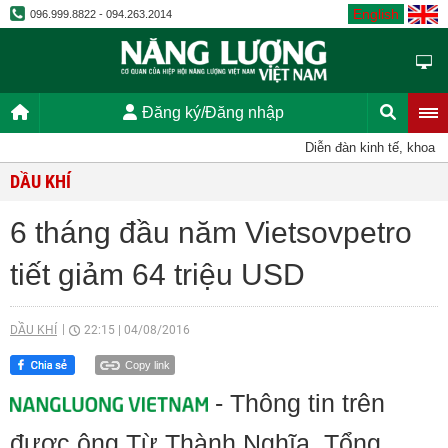
English
096.999.8822 - 094.263.2014
Đăng ký/Đăng nhập
Diễn đàn kinh tế, khoa học
DẦU KHÍ
6 tháng đầu năm Vietsovpetro
tiết giảm 64 triệu USD
DẦU KHÍ
22:15
|
04/08/2016
Copy link
- Thông tin trên
được ông Từ Thành Nghĩa, Tổng