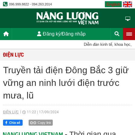
English
096.999.8822 - 094.263.2014
Đăng ký/Đăng nhập
Diễn đàn kinh tế, khoa học, kỹ th
ĐIỆN LỰC
Truyền tải điện Đông Bắc 3 giữ
vững an ninh lưới điện trước
mưa, lũ
ĐIỆN LỰC
11:22
|
17/09/2024
Copy link
- Thời gian qua,