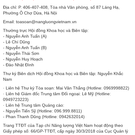
Địa chỉ: P. 406-407-408, Tòa nhà Văn phòng, số 87 Láng Hạ,
Phường Ô Chợ Dừa, Hà Nội
Email: toasoan@nangluongvietnam.vn
Thường trực Hội đồng Khoa học và Biên tập:
​​​​​​- Nguyễn Anh Tuấn (A)
- Lê Chí Dũng
- Nguyễn Anh Tuấn (B)
- Nguyễn Thái Sơn
- Nguyễn Huy Hoạch
- Đào Nhật Đình
Thư ký Biên dịch Hội đồng Khoa học và Biên tập: Nguyễn Khắc
Nam
· Liên hệ Thư ký Tòa soạn: Mai Văn Thắng (Hotline: 0969998822)
· Liên hệ Giám đốc Trung tâm Đối ngoại: Lê Mỹ (Hotline:
0949723223)
· Liên hệ Trung tâm Quảng cáo:
- Nguyễn Tiến Sỹ (Hotline: 096.999.8811)
- Phan Thanh Dũng (Hotline: 0942632014)
Trang TTĐT của Tạp chí Năng lượng Việt Nam hoạt động theo
Giấy phép số: 66/GP-TTĐT, cấp ngày 30/3/2018 của Cục Quản lý