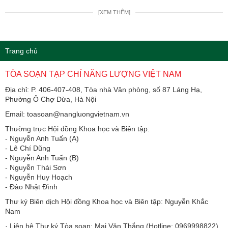
[XEM THÊM]
Trang chủ
TÒA SOẠN TẠP CHÍ NĂNG LƯỢNG VIỆT NAM
Địa chỉ: P. 406-407-408, Tòa nhà Văn phòng, số 87 Láng Hạ,
Phường Ô Chợ Dừa, Hà Nội
Email: toasoan@nangluongvietnam.vn
Thường trực Hội đồng Khoa học và Biên tập:
​​​​​​- Nguyễn Anh Tuấn (A)
- Lê Chí Dũng
- Nguyễn Anh Tuấn (B)
- Nguyễn Thái Sơn
- Nguyễn Huy Hoạch
- Đào Nhật Đình
Thư ký Biên dịch Hội đồng Khoa học và Biên tập: Nguyễn Khắc
Nam
· Liên hệ Thư ký Tòa soạn: Mai Văn Thắng (Hotline: 0969998822)