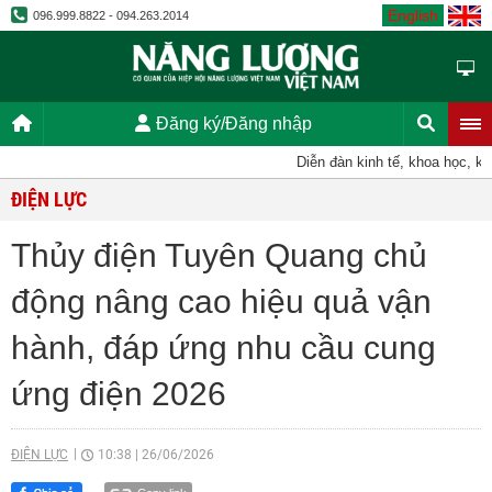
English
096.999.8822 - 094.263.2014
Đăng ký/Đăng nhập
Diễn đàn kinh tế, khoa học, kỹ thu
ĐIỆN LỰC
Thủy điện Tuyên Quang chủ
động nâng cao hiệu quả vận
hành, đáp ứng nhu cầu cung
ứng điện 2026
ĐIỆN LỰC
10:38
|
26/06/2026