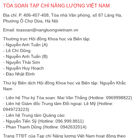
TÒA SOẠN TẠP CHÍ NĂNG LƯỢNG VIỆT NAM
Địa chỉ: P. 406-407-408, Tòa nhà Văn phòng, số 87 Láng Hạ,
Phường Ô Chợ Dừa, Hà Nội
Email: toasoan@nangluongvietnam.vn
Thường trực Hội đồng Khoa học và Biên tập:
​​​​​​- Nguyễn Anh Tuấn (A)
- Lê Chí Dũng
- Nguyễn Anh Tuấn (B)
- Nguyễn Thái Sơn
- Nguyễn Huy Hoạch
- Đào Nhật Đình
Thư ký Biên dịch Hội đồng Khoa học và Biên tập: Nguyễn Khắc
Nam
· Liên hệ Thư ký Tòa soạn: Mai Văn Thắng (Hotline: 0969998822)
· Liên hệ Giám đốc Trung tâm Đối ngoại: Lê Mỹ (Hotline:
0949723223)
· Liên hệ Trung tâm Quảng cáo:
- Nguyễn Tiến Sỹ (Hotline: 096.999.8811)
- Phan Thanh Dũng (Hotline: 0942632014)
Trang TTĐT của Tạp chí Năng lượng Việt Nam hoạt động theo