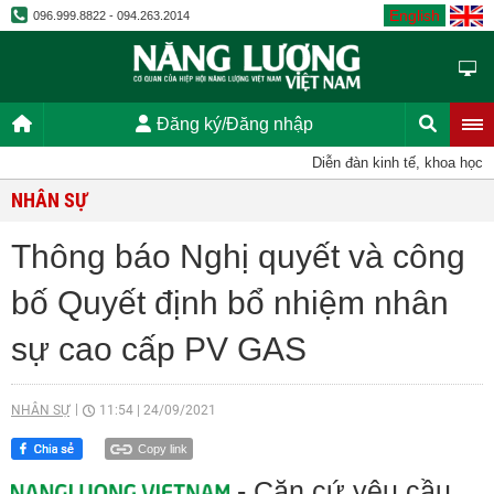
English
096.999.8822 - 094.263.2014
Đăng ký/Đăng nhập
Diễn đàn kinh tế, khoa học, kỹ 
NHÂN SỰ
Thông báo Nghị quyết và công
bố Quyết định bổ nhiệm nhân
sự cao cấp PV GAS
NHÂN SỰ
11:54
|
24/09/2021
Copy link
- Căn cứ yêu cầu