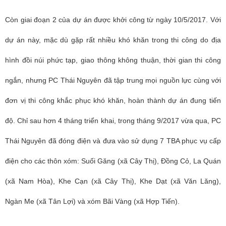
Còn giai đoạn 2 của dự án được khởi công từ ngày 10/5/2017. Với
dự án này, mặc dù gặp rất nhiều khó khăn trong thi công do địa
hình đồi núi phức tạp, giao thông không thuận, thời gian thi công
ngắn, nhưng PC Thái Nguyên đã tập trung mọi nguồn lực cùng với
đơn vị thi công khắc phục khó khăn, hoàn thành dự án đung tiến
độ. Chỉ sau hơn 4 tháng triển khai, trong tháng 9/2017 vừa qua, PC
Thái Nguyên đã đóng điện và đưa vào sử dụng 7 TBA phục vụ cấp
điện cho các thôn xóm: Suối Găng (xã Cây Thị), Đồng Cỏ, La Quán
(xã Nam Hòa), Khe Cạn (xã Cây Thị), Khe Dạt (xã Văn Lăng),
Ngàn Me (xã Tân Lợi) và xóm Bãi Vàng (xã Hợp Tiến).