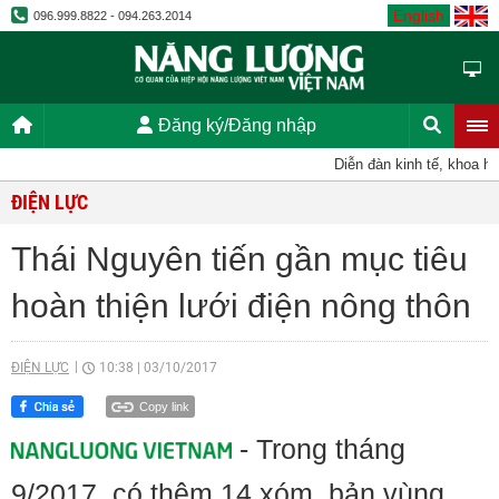
English
096.999.8822 - 094.263.2014
Đăng ký/Đăng nhập
Diễn đàn kinh tế, khoa học,
ĐIỆN LỰC
Thái Nguyên tiến gần mục tiêu
hoàn thiện lưới điện nông thôn
ĐIỆN LỰC
10:38
|
03/10/2017
Copy link
- Trong tháng
9/2017, có thêm 14 xóm, bản vùng