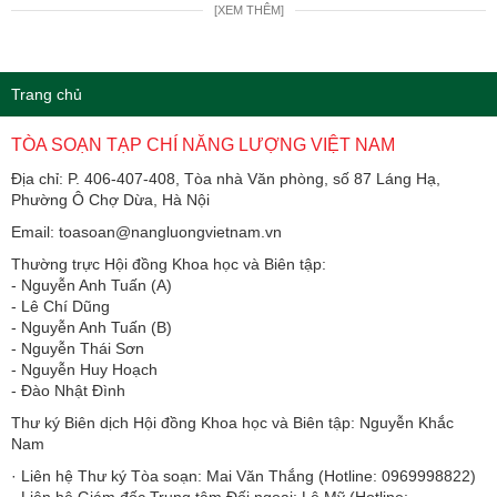
[XEM THÊM]
Trang chủ
TÒA SOẠN TẠP CHÍ NĂNG LƯỢNG VIỆT NAM
Địa chỉ: P. 406-407-408, Tòa nhà Văn phòng, số 87 Láng Hạ,
Phường Ô Chợ Dừa, Hà Nội
Email: toasoan@nangluongvietnam.vn
Thường trực Hội đồng Khoa học và Biên tập:
​​​​​​- Nguyễn Anh Tuấn (A)
- Lê Chí Dũng
- Nguyễn Anh Tuấn (B)
- Nguyễn Thái Sơn
- Nguyễn Huy Hoạch
- Đào Nhật Đình
Thư ký Biên dịch Hội đồng Khoa học và Biên tập: Nguyễn Khắc
Nam
· Liên hệ Thư ký Tòa soạn: Mai Văn Thắng (Hotline: 0969998822)