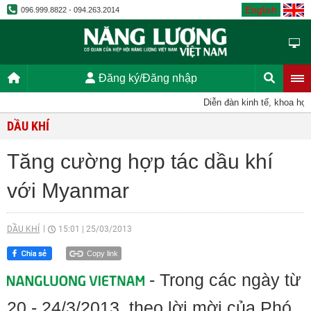
English
096.999.8822 - 094.263.2014
Đăng ký/Đăng nhập
Diễn đàn kinh tế, khoa học, k
DẦU KHÍ
Tăng cường hợp tác dầu khí
với Myanmar
DẦU KHÍ
15:01
|
25/03/2013
Copy link
- Trong các ngày từ
20 - 24/3/2013, theo lời mời của Phó