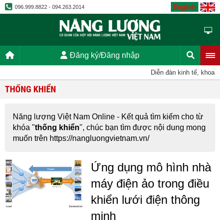
English
096.999.8822 - 094.263.2014
Đăng ký/Đăng nhập
Diễn đàn kinh tế, khoa h
THỐNG KHIỂN
Năng lượng Việt Nam Online - Kết quả tìm kiếm cho từ
khóa "
thống khiển
", chúc bạn tìm được nội dung mong
muốn trên https://nangluongvietnam.vn/
Ứng dụng mô hình nhà
máy điện ảo trong điều
khiển lưới điện thông
minh