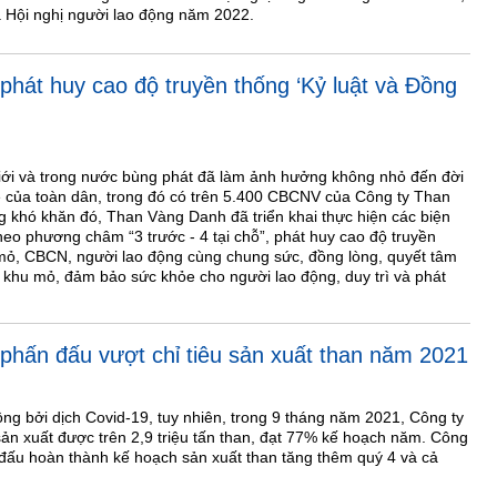
 Hội nghị người lao động năm 2022.
hát huy cao độ truyền thống ‘Kỷ luật và Đồng
giới và trong nước bùng phát đã làm ảnh hưởng không nhỏ đến đời
e của toàn dân, trong đó có trên 5.400 CBCNV của Công ty Than
khó khăn đó, Than Vàng Danh đã triển khai thực hiện các biện
theo phương châm “3 trước - 4 tại chỗ”, phát huy cao độ truyền
 mỏ, CBCN, người lao động cùng chung sức, đồng lòng, quyết tâm
a khu mỏ, đảm bảo sức khỏe cho người lao động, duy trì và phát
hấn đấu vượt chỉ tiêu sản xuất than năm 2021
ộng bởi dịch Covid-19, tuy nhiên, trong 9 tháng năm 2021, Công ty
n xuất được trên 2,9 triệu tấn than, đạt 77% kế hoạch năm. Công
đấu hoàn thành kế hoạch sản xuất than tăng thêm quý 4 và cả