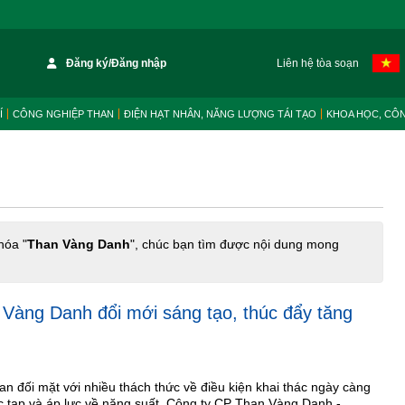
Đăng ký/Đăng nhập
Liên hệ tòa soạn
Í
CÔNG NGHIỆP THAN
ĐIỆN HẠT NHÂN, NĂNG LƯỢNG TÁI TẠO
KHOA HỌC, CÔ
hóa "
Than Vàng Danh
", chúc bạn tìm được nội dung mong
Vàng Danh đổi mới sáng tạo, thúc đẩy tăng
an đối mặt với nhiều thách thức về điều kiện khai thác ngày càng
c tạp và áp lực về năng suất, Công ty CP Than Vàng Danh -