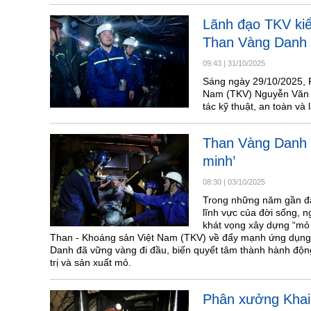
Lãnh đạo TKV kiể
Than Vàng Danh
09:43
|
31/10/2025
Sáng ngày 29/10/2025, 
Nam (TKV) Nguyễn Văn Tu
tác kỹ thuật, an toàn v
Than Vàng Danh t
minh’
08:30
|
03/10/2025
Trong những năm gần đâ
lĩnh vực của đời sống,
khát vọng xây dựng “mỏ 
Than - Khoáng sản Việt Nam (TKV) về đẩy mạnh ứng dụng 
Danh đã vững vàng đi đầu, biến quyết tâm thành hành động
trị và sản xuất mỏ.
Phân xưởng Khai 