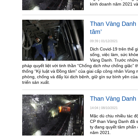
kinh doanh năm 2021 và
Than Vàng Danh p
tâm’
09:39
|
01/12/2021
Dịch Covid-19 trên thế 
sống, việc làm, sức khỏ
Vàng Danh. Trước những 
pháp quyết liệt với tinh thần “Chống dịch như chống giặc” 
thống “Kỷ luật và Đồng tâm” của giai cấp công nhân Vùng
phòng, chống và đẩy lùi dịch bệnh, giữ gìn sự bình yên củ
triển sản xuất.
Than Vàng Danh p
14:04
|
08/10/2021
Mặc dù chịu nhiều tác đ
CP than Vàng Danh đã sả
ty đang quyết tâm phấn 
năm 2021.