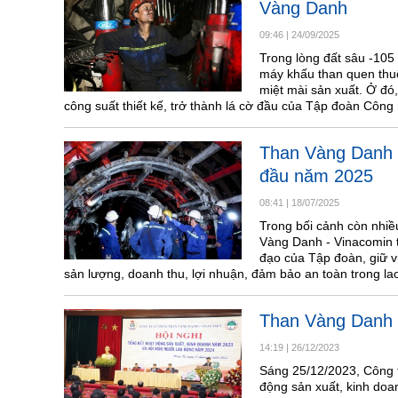
Vàng Danh
09:46
|
24/09/2025
Trong lòng đất sâu -105
máy khấu than quen thuộ
miệt mài sản xuất. Ở đó
công suất thiết kế, trở thành lá cờ đầu của Tập đoàn Côn
Than Vàng Danh g
đầu năm 2025
08:41
|
18/07/2025
Trong bối cảnh còn nhiề
Vàng Danh - Vinacomin t
đạo của Tập đoàn, giữ vữ
sản lượng, doanh thu, lợi nhuận, đảm bảo an toàn trong la
Than Vàng Danh v
14:19
|
26/12/2023
Sáng 25/12/2023, Công t
động sản xuất, kinh do