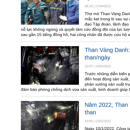
08:29
|
17/04/2023
Thợ mỏ Than Vàng Danh v
mắc kẹt trong lò sau sự c
đạo Tập đoàn, lãnh đạo 
nỗ lực không ngừng và quyết tâm cứu đồng đội của lực lư
sau gần 15 tiếng đồng hồ, hai công nhân đã được cứu hộ a
Than Vàng Danh:
than/ngày
10:07
|
14/03/2022
Trước những diễn biến p
đến hoạt động sản xuất,
phân xưởng sản xuất trực
đảm bảo phòng chống dịch vừa sản xuất, kinh doanh giúp Cô
Năm 2022, Than V
than
10:50
|
12/01/2022
Ngày 10/1/2022, Công ty