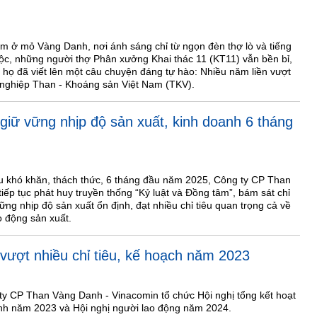
 m ở mỏ Vàng Danh, nơi ánh sáng chỉ từ ngọn đèn thợ lò và tiếng
c, những người thợ Phân xưởng Khai thác 11 (KT11) vẫn bền bỉ,
, họ đã viết lên một câu chuyện đáng tự hào: Nhiều năm liền vượt
g nghiệp Than - Khoáng sản Việt Nam (TKV).
iữ vững nhịp độ sản xuất, kinh doanh 6 tháng
u khó khăn, thách thức, 6 tháng đầu năm 2025, Công ty CP Than
iếp tục phát huy truyền thống “Kỷ luật và Đồng tâm”, bám sát chỉ
ng nhịp độ sản xuất ổn định, đạt nhiều chỉ tiêu quan trọng cả về
o động sản xuất.
ượt nhiều chỉ tiêu, kế hoạch năm 2023
y CP Than Vàng Danh - Vinacomin tổ chức Hội nghị tổng kết hoạt
anh năm 2023 và Hội nghị người lao động năm 2024.