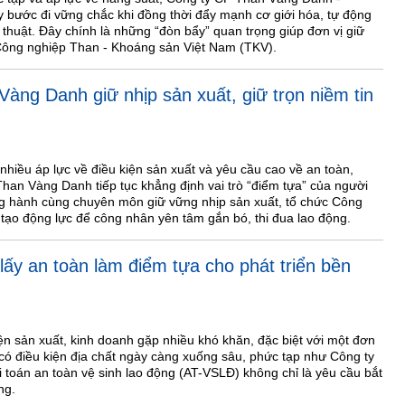
 bước đi vững chắc khi đồng thời đẩy mạnh cơ giới hóa, tự động
 thuật. Đây chính là những “đòn bẩy” quan trọng giúp đơn vị giữ
 Công nghiệp Than - Khoáng sản Việt Nam (TKV).
àng Danh giữ nhịp sản xuất, giữ trọn niềm tin
hiều áp lực về điều kiện sản xuất và yêu cầu cao về an toàn,
an Vàng Danh tiếp tục khẳng định vai trò “điểm tựa” của người
ng hành cùng chuyên môn giữ vững nhịp sản xuất, tổ chức Công
, tạo động lực để công nhân yên tâm gắn bó, thi đua lao động.
ấy an toàn làm điểm tựa cho phát triển bền
ện sản xuất, kinh doanh gặp nhiều khó khăn, đặc biệt với một đơn
 có điều kiện địa chất ngày càng xuống sâu, phức tạp như Công ty
toán an toàn vệ sinh lao động (AT-VSLĐ) không chỉ là yêu cầu bắt
ng.