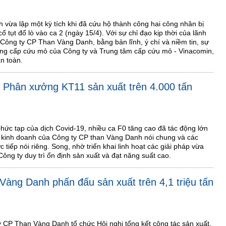
ừa lập một kỳ tích khi đã cứu hộ thành công hai công nhân bị
ố tụt đổ lò vào ca 2 (ngày 15/4). Với sự chỉ đạo kịp thời của lãnh
Công ty CP Than Vàng Danh, bằng bản lĩnh, ý chí và niềm tin, sự
ợng cấp cứu mỏ của Công ty và Trung tâm cấp cứu mỏ - Vinacomin,
n toàn.
 Phân xưởng KT11 sản xuất trên 4.000 tấn
hức tạp của dịch Covid-19, nhiều ca F0 tăng cao đã tác động lớn
 kinh doanh của Công ty CP than Vàng Danh nói chung và các
 tiếp nói riêng. Song, nhờ triển khai linh hoạt các giải pháp vừa
ng ty duy trì ổn định sản xuất và đạt năng suất cao.
àng Danh phấn đấu sản xuất trên 4,1 triệu tấn
 CP Than Vàng Danh tổ chức Hội nghị tổng kết công tác sản xuất,