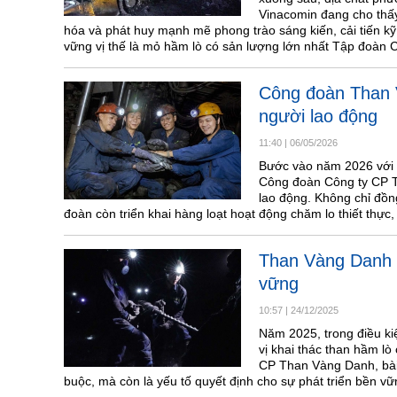
Vinacomin đang cho thấy
hóa và phát huy mạnh mẽ phong trào sáng kiến, cải tiến kỹ
vững vị thế là mỏ hầm lò có sản lượng lớn nhất Tập đoàn
Công đoàn Than V
người lao động
11:40
|
06/05/2026
Bước vào năm 2026 với n
Công đoàn Công ty CP Th
lao động. Không chỉ đồ
đoàn còn triển khai hàng loạt hoạt động chăm lo thiết thực
Than Vàng Danh l
vững
10:57
|
24/12/2025
Năm 2025, trong điều ki
vị khai thác than hầm lò
CP Than Vàng Danh, bài 
buộc, mà còn là yếu tố quyết định cho sự phát triển bền vữ