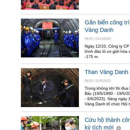
Gắn biển công tr
Vàng Danh
08:59
|
13/10/2023
Ngày 12/10, Công ty CP
trình đào lò cơ giới hóa
-175 m.
Than Vàng Danh k
09:00
|
11/05/2023
Trong không khí thi đua
Bác (19/5/1890 - 19/5/2
- 6/6/2023). Sáng ngày 
Vàng Danh tổ chức Hội 
Cứu hộ thành côn
kỳ tích mới