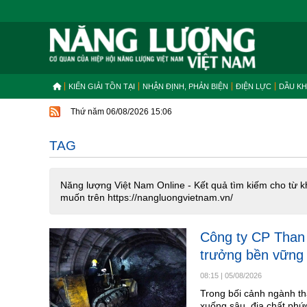
KIẾN GIẢI TỒN TẠI
NHẬN ĐỊNH, PHẢN BIỆN
ĐIỆN LỰC
DẦU KH
Thứ năm 06/08/2026 15:06
TAG
Năng lượng Việt Nam Online - Kết quả tìm kiếm cho từ k
muốn trên https://nangluongvietnam.vn/
Công ty CP Than 
trưởng bền vững
08:15
|
05/08/2026
Trong bối cảnh ngành th
xuống sâu, địa chất phứ