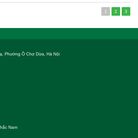
1
2
3
 Hạ, Phường Ô Chợ Dừa, Hà Nội
 Khắc Nam