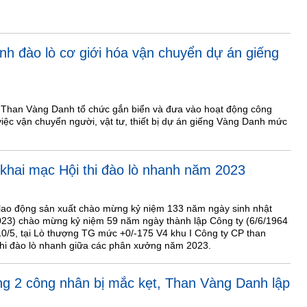
ình đào lò cơ giới hóa vận chuyển dự án giếng
 Than Vàng Danh tổ chức gắn biển và đưa vào hoạt động công
 việc vận chuyển người, vật tư, thiết bị dự án giếng Vàng Danh mức
hai mạc Hội thi đào lò nhanh năm 2023
 lao động sản xuất chào mừng kỷ niệm 133 năm ngày sinh nhật
023) chào mừng kỷ niệm 59 năm ngày thành lập Công ty (6/6/1964
10/5, tại Lò thượng TG mức +0/-175 V4 khu I Công ty CP than
thi đào lò nhanh giữa các phân xưởng năm 2023.
g 2 công nhân bị mắc kẹt, Than Vàng Danh lập