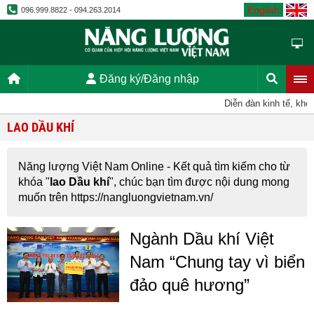
English
096.999.8822 - 094.263.2014
Đăng ký/Đăng nhập
Diễn đàn kinh tế, kho
LAO DẦU KHÍ
Năng lượng Việt Nam Online - Kết quả tìm kiếm cho từ
khóa "
lao Dầu khí
", chúc bạn tìm được nội dung mong
muốn trên https://nangluongvietnam.vn/
Ngành Dầu khí Việt
Nam “Chung tay vì biển
đảo quê hương”