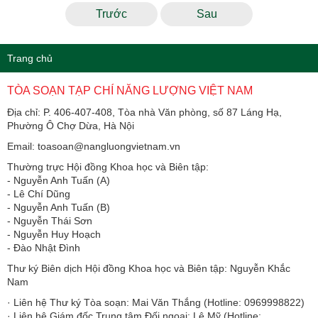
Trước
Sau
Trang chủ
TÒA SOẠN TẠP CHÍ NĂNG LƯỢNG VIỆT NAM
Địa chỉ: P. 406-407-408, Tòa nhà Văn phòng, số 87 Láng Hạ,
Phường Ô Chợ Dừa, Hà Nội
Email: toasoan@nangluongvietnam.vn
Thường trực Hội đồng Khoa học và Biên tập:
​​​​​​- Nguyễn Anh Tuấn (A)
- Lê Chí Dũng
- Nguyễn Anh Tuấn (B)
- Nguyễn Thái Sơn
- Nguyễn Huy Hoạch
- Đào Nhật Đình
Thư ký Biên dịch Hội đồng Khoa học và Biên tập: Nguyễn Khắc
Nam
· Liên hệ Thư ký Tòa soạn: Mai Văn Thắng (Hotline: 0969998822)
· Liên hệ Giám đốc Trung tâm Đối ngoại: Lê Mỹ (Hotline: