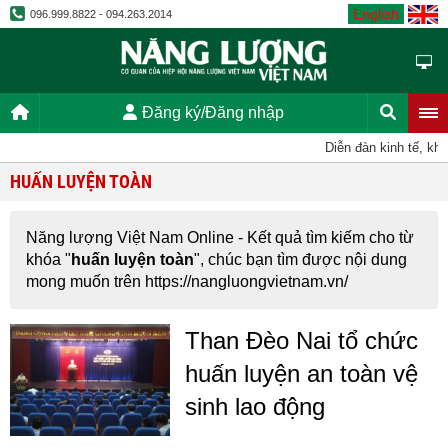
English
096.999.8822 - 094.263.2014
Đăng ký/Đăng nhập
Diễn đàn kinh tế, kho
HUẤN LUYỆN TOÀN
Năng lượng Việt Nam Online - Kết quả tìm kiếm cho từ
khóa "
huấn luyện toàn
", chúc bạn tìm được nội dung
mong muốn trên https://nangluongvietnam.vn/
Than Đèo Nai tổ chức
huấn luyện an toàn vệ
sinh lao động