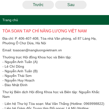
Trước
Sau
Trang chủ
TÒA SOẠN TẠP CHÍ NĂNG LƯỢNG VIỆT NAM
Địa chỉ: P. 406-407-408, Tòa nhà Văn phòng, số 87 Láng Hạ,
Phường Ô Chợ Dừa, Hà Nội
Email: toasoan@nangluongvietnam.vn
Thường trực Hội đồng Khoa học và Biên tập:
​​​​​​- Nguyễn Anh Tuấn (A)
- Lê Chí Dũng
- Nguyễn Anh Tuấn (B)
- Nguyễn Thái Sơn
- Nguyễn Huy Hoạch
- Đào Nhật Đình
Thư ký Biên dịch Hội đồng Khoa học và Biên tập: Nguyễn Khắc
Nam
· Liên hệ Thư ký Tòa soạn: Mai Văn Thắng (Hotline: 0969998822)
· Liên hệ Giám đốc Trung tâm Đối ngoại: Lê Mỹ (Hotline: