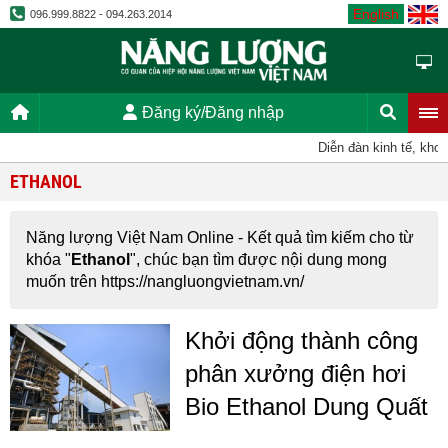
English
096.999.8822 - 094.263.2014
Đăng ký/Đăng nhập
Diễn đàn kinh tế, khoa
ETHANOL
Năng lượng Việt Nam Online - Kết quả tìm kiếm cho từ
khóa "
Ethanol
", chúc bạn tìm được nội dung mong
muốn trên https://nangluongvietnam.vn/
Khởi động thành công
phân xưởng điện hơi
Bio Ethanol Dung Quất