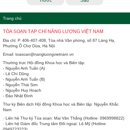
Trước
Sau
Trang chủ
TÒA SOẠN TẠP CHÍ NĂNG LƯỢNG VIỆT NAM
Địa chỉ: P. 406-407-408, Tòa nhà Văn phòng, số 87 Láng Hạ,
Phường Ô Chợ Dừa, Hà Nội
Email: toasoan@nangluongvietnam.vn
Thường trực Hội đồng Khoa học và Biên tập:
​​​​​​- Nguyễn Anh Tuấn (A)
- Lê Chí Dũng
- Nguyễn Anh Tuấn (B)
- Nguyễn Thái Sơn
- Nguyễn Huy Hoạch
- Đào Nhật Đình
Thư ký Biên dịch Hội đồng Khoa học và Biên tập: Nguyễn Khắc
Nam
· Liên hệ Thư ký Tòa soạn: Mai Văn Thắng (Hotline: 0969998822)
· Liên hệ Giám đốc Trung tâm Đối ngoại: Lê Mỹ (Hotline:
0949723223)