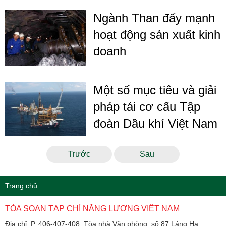
Ngành Than đẩy mạnh
hoạt động sản xuất kinh
doanh
Một số mục tiêu và giải
pháp tái cơ cấu Tập
đoàn Dầu khí Việt Nam
Trước
Sau
Trang chủ
TÒA SOẠN TẠP CHÍ NĂNG LƯỢNG VIỆT NAM
Địa chỉ: P. 406-407-408, Tòa nhà Văn phòng, số 87 Láng Hạ,