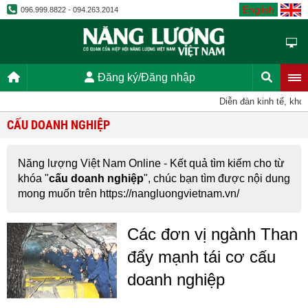
English
096.999.8822 - 094.263.2014
Đăng ký/Đăng nhập
Diễn đàn kinh tế, khoa
CẤU DOANH NGHIỆP
Năng lượng Việt Nam Online - Kết quả tìm kiếm cho từ
khóa "
cấu doanh nghiệp
", chúc bạn tìm được nội dung
mong muốn trên https://nangluongvietnam.vn/
Các đơn vị ngành Than
đẩy mạnh tái cơ cấu
doanh nghiệp