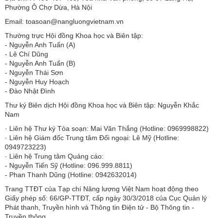
Phường Ô Chợ Dừa, Hà Nội
Email: toasoan@nangluongvietnam.vn
Thường trực Hội đồng Khoa học và Biên tập:
​​​​​​- Nguyễn Anh Tuấn (A)
- Lê Chí Dũng
- Nguyễn Anh Tuấn (B)
- Nguyễn Thái Sơn
- Nguyễn Huy Hoạch
- Đào Nhật Đình
Thư ký Biên dịch Hội đồng Khoa học và Biên tập: Nguyễn Khắc
Nam
· Liên hệ Thư ký Tòa soạn: Mai Văn Thắng (Hotline: 0969998822)
· Liên hệ Giám đốc Trung tâm Đối ngoại: Lê Mỹ (Hotline:
0949723223)
· Liên hệ Trung tâm Quảng cáo:
- Nguyễn Tiến Sỹ (Hotline: 096.999.8811)
- Phan Thanh Dũng (Hotline: 0942632014)
Trang TTĐT của Tạp chí Năng lượng Việt Nam hoạt động theo
Giấy phép số: 66/GP-TTĐT, cấp ngày 30/3/2018 của Cục Quản lý
Phát thanh, Truyền hình và Thông tin Điện tử - Bộ Thông tin -
Truyền thông.