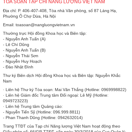
TÒA SOẠN TẠP CHÍ NĂNG LƯỢNG VIỆT NAM
Địa chỉ: P. 406-407-408, Tòa nhà Văn phòng, số 87 Láng Hạ,
Phường Ô Chợ Dừa, Hà Nội
Email: toasoan@nangluongvietnam.vn
Thường trực Hội đồng Khoa học và Biên tập:
​​​​​​- Nguyễn Anh Tuấn (A)
- Lê Chí Dũng
- Nguyễn Anh Tuấn (B)
- Nguyễn Thái Sơn
- Nguyễn Huy Hoạch
- Đào Nhật Đình
Thư ký Biên dịch Hội đồng Khoa học và Biên tập: Nguyễn Khắc
Nam
· Liên hệ Thư ký Tòa soạn: Mai Văn Thắng (Hotline: 0969998822)
· Liên hệ Giám đốc Trung tâm Đối ngoại: Lê Mỹ (Hotline:
0949723223)
· Liên hệ Trung tâm Quảng cáo:
- Nguyễn Tiến Sỹ (Hotline: 096.999.8811)
- Phan Thanh Dũng (Hotline: 0942632014)
Trang TTĐT của Tạp chí Năng lượng Việt Nam hoạt động theo
Giấy phép số: 66/GP-TTĐT, cấp ngày 30/3/2018 của Cục Quản lý