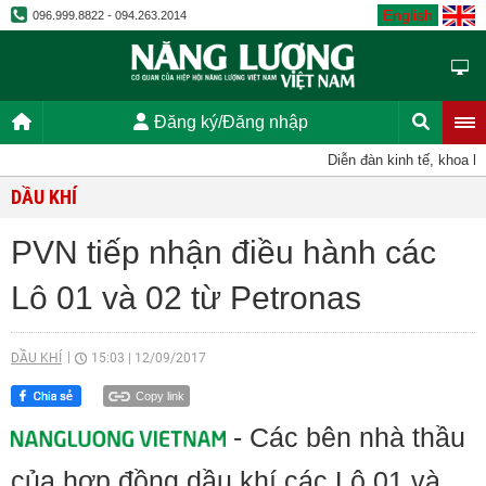
English
096.999.8822 - 094.263.2014
Đăng ký/Đăng nhập
Diễn đàn kinh tế, khoa học
DẦU KHÍ
PVN tiếp nhận điều hành các
Lô 01 và 02 từ Petronas
DẦU KHÍ
15:03
|
12/09/2017
Copy link
- Các bên nhà thầu
của hợp đồng dầu khí các Lô 01 và