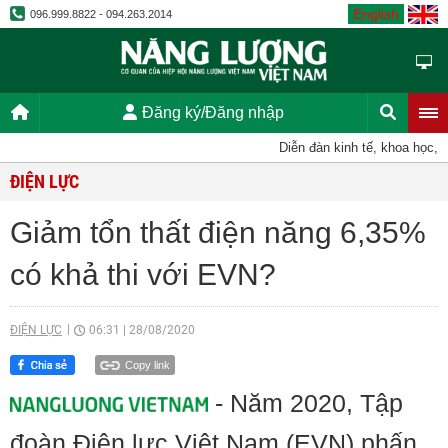
English
096.999.8822 - 094.263.2014
Đăng ký/Đăng nhập
Diễn đàn kinh tế, khoa học, kỹ t
ĐIỆN LỰC
Giảm tổn thất điện năng 6,35%
có khả thi với EVN?
ĐIỆN LỰC
06:31
|
28/08/2020
Copy link
- Năm 2020, Tập
đoàn Điện lực Việt Nam (EVN) phấn