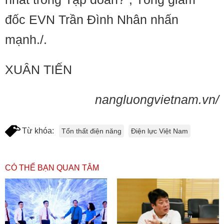
đốc EVN Trần Đình Nhân nhấn
mạnh./.
XUÂN TIẾN
nangluongvietnam.vn/
Từ khóa:
Tổn thất điện năng
Điện lực Việt Nam
CÓ THỂ BẠN QUAN TÂM