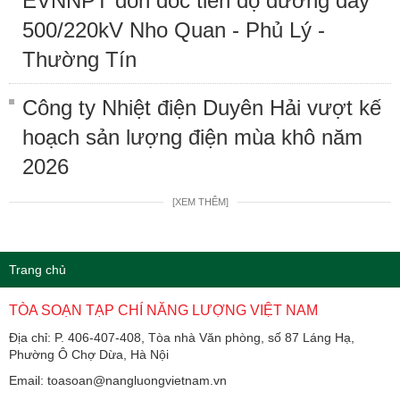
EVNNPT đôn đốc tiến độ đường dây
500/220kV Nho Quan - Phủ Lý -
Thường Tín
Công ty Nhiệt điện Duyên Hải vượt kế
hoạch sản lượng điện mùa khô năm
2026
[XEM THÊM]
Trang chủ
TÒA SOẠN TẠP CHÍ NĂNG LƯỢNG VIỆT NAM
Địa chỉ: P. 406-407-408, Tòa nhà Văn phòng, số 87 Láng Hạ,
Phường Ô Chợ Dừa, Hà Nội
Email: toasoan@nangluongvietnam.vn