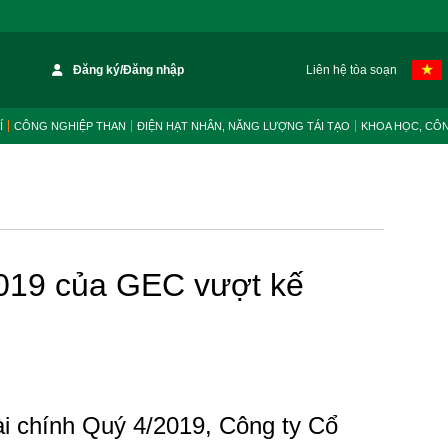
Đăng ký/Đăng nhập
Liên hệ tòa soạn
Í
CÔNG NGHIỆP THAN
ĐIỆN HẠT NHÂN, NĂNG LƯỢNG TÁI TẠO
KHOA HỌC, CÔ
2019 của GEC vượt kế
ài chính Quý 4/2019, Công ty Cổ