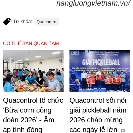
nangluongvietnam.vn/
Từ khóa:
Quacontrol
CÓ THỂ BẠN QUAN TÂM
Quacontrol tổ chức
Quacontrol sôi nổi
‘Bữa cơm công
giải pickleball năm
đoàn 2026’ - Ấm
2026 chào mừng
áp tình đồng
các ngày lễ lớn