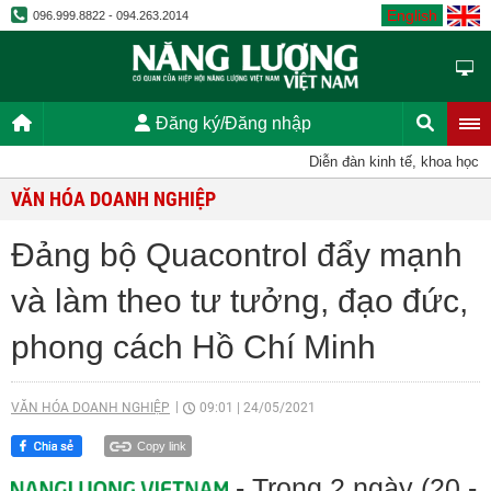
English
096.999.8822 - 094.263.2014
Đăng ký/Đăng nhập
Diễn đàn kinh tế, khoa học, kỹ th
VĂN HÓA DOANH NGHIỆP
Đảng bộ Quacontrol đẩy mạnh
và làm theo tư tưởng, đạo đức,
phong cách Hồ Chí Minh
VĂN HÓA DOANH NGHIỆP
09:01
|
24/05/2021
Copy link
- Trong 2 ngày (20 -