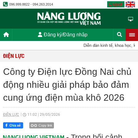
English
096.999.8822 - 094.263.2014
Đăng ký/Đăng nhập
Diễn đàn kinh tế, khoa học, kỹ thuậ
ĐIỆN LỰC
Công ty Điện lực Đồng Nai chủ
động nhiều giải pháp bảo đảm
cung ứng điện mùa khô 2026
ĐIỆN LỰC
11:02
|
29/05/2026
Copy link
- Trong bối cảnh