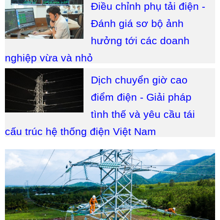
Điều chỉnh phụ tải điện -
Đánh giá sơ bộ ảnh
hưởng tới các doanh
nghiệp vừa và nhỏ
Dịch chuyển giờ cao
điểm điện - Giải pháp
tình thế và yêu cầu tái
cấu trúc hệ thống điện Việt Nam