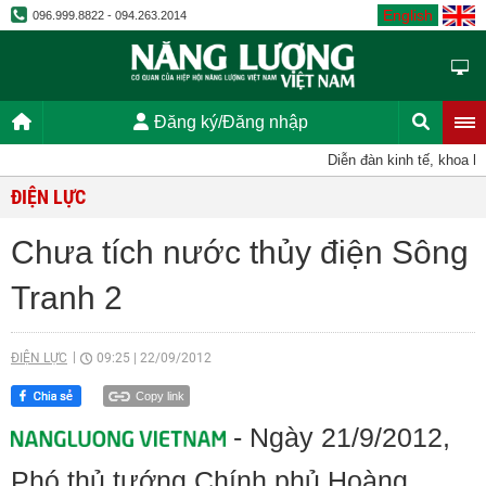
English
096.999.8822 - 094.263.2014
Đăng ký/Đăng nhập
Diễn đàn kinh tế, khoa học,
ĐIỆN LỰC
Chưa tích nước thủy điện Sông
Tranh 2
ĐIỆN LỰC
09:25
|
22/09/2012
Copy link
- Ngày 21/9/2012,
Phó thủ tướng Chính phủ Hoàng