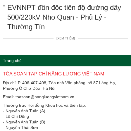
EVNNPT đôn đốc tiến độ đường dây
500/220kV Nho Quan - Phủ Lý -
Thường Tín
[XEM THÊM]
Trang chủ
TÒA SOẠN TẠP CHÍ NĂNG LƯỢNG VIỆT NAM
Địa chỉ: P. 406-407-408, Tòa nhà Văn phòng, số 87 Láng Hạ,
Phường Ô Chợ Dừa, Hà Nội
Email: toasoan@nangluongvietnam.vn
Thường trực Hội đồng Khoa học và Biên tập:
​​​​​​- Nguyễn Anh Tuấn (A)
- Lê Chí Dũng
- Nguyễn Anh Tuấn (B)
- Nguyễn Thái Sơn