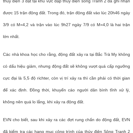
thủy điện 3 đặt tại khu vực đập thủy điện sông Tranh 2 đã ghi nhận
được 15 trận động đất. Trong đó, trận động đất vào lúc 20h46 ngày
3/9 có M=4,2 và trận vào lúc 9h27 ngày 7/9 có M=4,0 là hai trận
lớn nhất.
Các nhà khoa học cho rằng, động đất xảy ra tại Bắc Trà My không
có dấu hiệu giảm, nhưng động đất sẽ không vượt quá cấp ngưỡng
cực đại là 5,5 độ richter, còn vị trí xảy ra thì cần phải có thời gian
để xác định. Đồng thời, khuyến cáo người dân bình tĩnh xử lý,
không nên quá lo lắng, khi xảy ra động đất.
EVN cho biết, sau khi xảy ra các đợt rung chấn do động đất, EVN
đã kiểm tra các hạng mục công trình của thủy điện Sông Tranh 2