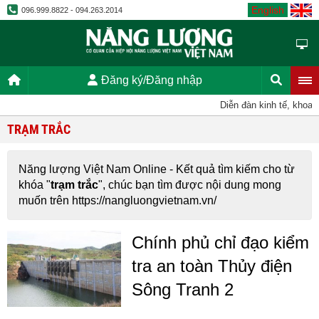
English
096.999.8822 - 094.263.2014
Đăng ký/Đăng nhập
Diễn đàn kinh tế, khoa 
TRẠM TRẮC
Năng lượng Việt Nam Online - Kết quả tìm kiếm cho từ
khóa "
trạm trắc
", chúc bạn tìm được nội dung mong
muốn trên https://nangluongvietnam.vn/
Chính phủ chỉ đạo kiểm
tra an toàn Thủy điện
Sông Tranh 2