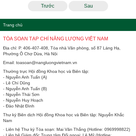
Trước
Sau
Trang chủ
TÒA SOẠN TẠP CHÍ NĂNG LƯỢNG VIỆT NAM
Địa chỉ: P. 406-407-408, Tòa nhà Văn phòng, số 87 Láng Hạ,
Phường Ô Chợ Dừa, Hà Nội
Email: toasoan@nangluongvietnam.vn
Thường trực Hội đồng Khoa học và Biên tập:
​​​​​​- Nguyễn Anh Tuấn (A)
- Lê Chí Dũng
- Nguyễn Anh Tuấn (B)
- Nguyễn Thái Sơn
- Nguyễn Huy Hoạch
- Đào Nhật Đình
Thư ký Biên dịch Hội đồng Khoa học và Biên tập: Nguyễn Khắc
Nam
· Liên hệ Thư ký Tòa soạn: Mai Văn Thắng (Hotline: 0969998822)
· Liên hệ Giám đốc Trung tâm Đối ngoại: Lê Mỹ (Hotline: