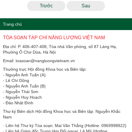
Trước
Sau
Trang chủ
TÒA SOẠN TẠP CHÍ NĂNG LƯỢNG VIỆT NAM
Địa chỉ: P. 406-407-408, Tòa nhà Văn phòng, số 87 Láng Hạ,
Phường Ô Chợ Dừa, Hà Nội
Email: toasoan@nangluongvietnam.vn
Thường trực Hội đồng Khoa học và Biên tập:
​​​​​​- Nguyễn Anh Tuấn (A)
- Lê Chí Dũng
- Nguyễn Anh Tuấn (B)
- Nguyễn Thái Sơn
- Nguyễn Huy Hoạch
- Đào Nhật Đình
Thư ký Biên dịch Hội đồng Khoa học và Biên tập: Nguyễn Khắc
Nam
· Liên hệ Thư ký Tòa soạn: Mai Văn Thắng (Hotline: 0969998822)
· Liên hệ Giám đốc Trung tâm Đối ngoại: Lê Mỹ (Hotline: