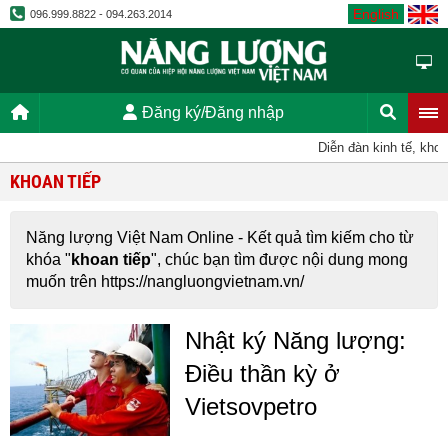
English
096.999.8822 - 094.263.2014
Đăng ký/Đăng nhập
Diễn đàn kinh tế, khoa
KHOAN TIẾP
Năng lượng Việt Nam Online - Kết quả tìm kiếm cho từ
khóa "
khoan tiếp
", chúc bạn tìm được nội dung mong
muốn trên https://nangluongvietnam.vn/
Nhật ký Năng lượng:
Điều thần kỳ ở
Vietsovpetro