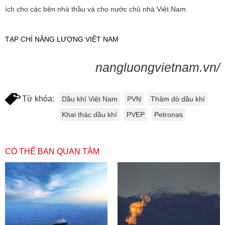
ích cho các bên nhà thầu và cho nước chủ nhà Việt Nam.
TẠP CHÍ NĂNG LƯỢNG VIỆT NAM
nangluongvietnam.vn/
Từ khóa:
Dầu khí Việt Nam
PVN
Thăm dò dầu khí
Khai thác dầu khí
PVEP
Petronas
CÓ THỂ BẠN QUAN TÂM