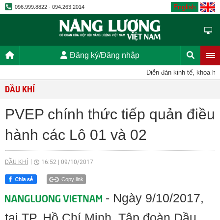
English
096.999.8822 - 094.263.2014
Đăng ký/Đăng nhập
Diễn đàn kinh tế, khoa học,
DẦU KHÍ
PVEP chính thức tiếp quản điều
hành các Lô 01 và 02
DẦU KHÍ
16:52
|
09/10/2017
Copy link
- Ngày 9/10/2017,
tại TP. Hồ Chí Minh, Tập đoàn Dầu