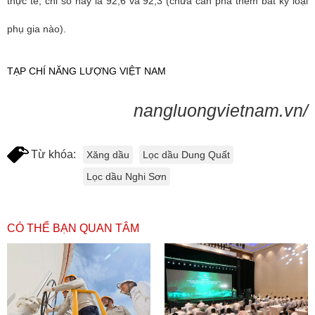
thực tế, chỉ số này là 92,6 và 92,3 (chưa cần pha thêm bất kỳ loại
phụ gia nào).
TẠP CHÍ NĂNG LƯỢNG VIỆT NAM
nangluongvietnam.vn/
Từ khóa:
Xăng dầu
Lọc dầu Dung Quất
Lọc dầu Nghi Sơn
CÓ THỂ BẠN QUAN TÂM