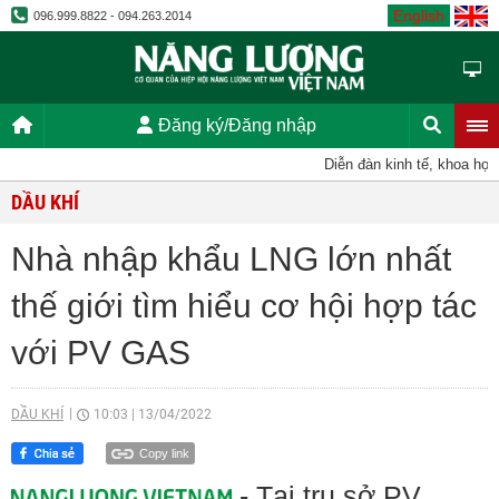
English
096.999.8822 - 094.263.2014
Đăng ký/Đăng nhập
Diễn đàn kinh tế, khoa học, k
DẦU KHÍ
Nhà nhập khẩu LNG lớn nhất
thế giới tìm hiểu cơ hội hợp tác
với PV GAS
DẦU KHÍ
10:03
|
13/04/2022
Copy link
- Tại trụ sở PV