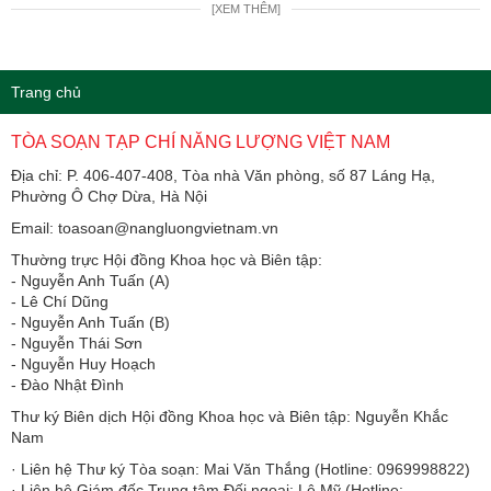
[XEM THÊM]
Trang chủ
TÒA SOẠN TẠP CHÍ NĂNG LƯỢNG VIỆT NAM
Địa chỉ: P. 406-407-408, Tòa nhà Văn phòng, số 87 Láng Hạ,
Phường Ô Chợ Dừa, Hà Nội
Email: toasoan@nangluongvietnam.vn
Thường trực Hội đồng Khoa học và Biên tập:
​​​​​​- Nguyễn Anh Tuấn (A)
- Lê Chí Dũng
- Nguyễn Anh Tuấn (B)
- Nguyễn Thái Sơn
- Nguyễn Huy Hoạch
- Đào Nhật Đình
Thư ký Biên dịch Hội đồng Khoa học và Biên tập: Nguyễn Khắc
Nam
· Liên hệ Thư ký Tòa soạn: Mai Văn Thắng (Hotline: 0969998822)
· Liên hệ Giám đốc Trung tâm Đối ngoại: Lê Mỹ (Hotline: