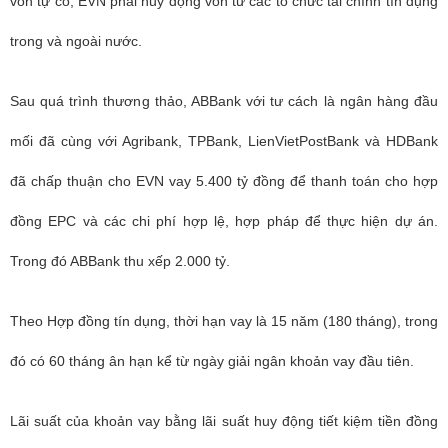
vốn tự có, EVN phải huy động vốn từ các tổ chức tài chính tín dụng
trong và ngoài nước.
Sau quá trình thương thảo, ABBank với tư cách là ngân hàng đầu
mối đã cùng với Agribank, TPBank, LienVietPostBank và HDBank
đã chấp thuận cho EVN vay 5.400 tỷ đồng để thanh toán cho hợp
đồng EPC và các chi phí hợp lệ, hợp pháp để thực hiện dự án.
Trong đó ABBank thu xếp 2.000 tỷ.
Theo Hợp đồng tín dụng, thời hạn vay là 15 năm (180 tháng), trong
đó có 60 tháng ân hạn kể từ ngày giải ngân khoản vay đầu tiên.
Lãi suất của khoản vay bằng lãi suất huy động tiết kiệm tiền đồng