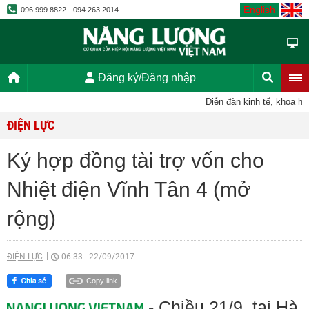
English
096.999.8822 - 094.263.2014
Đăng ký/Đăng nhập
Diễn đàn kinh tế, khoa học,
ĐIỆN LỰC
Ký hợp đồng tài trợ vốn cho
Nhiệt điện Vĩnh Tân 4 (mở
rộng)
ĐIỆN LỰC
06:33
|
22/09/2017
Copy link
- Chiều 21/9, tại Hà