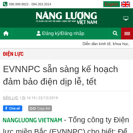
English
096.999.8822 - 094.263.2014
Đăng ký/Đăng nhập
Diễn đàn kinh tế, khoa học, kỹ
ĐIỆN LỰC
EVNNPC sẵn sàng kế hoạch
đảm bảo điện dịp lễ, tết
ĐIỆN LỰC
16:19
|
22/12/2019
Copy link
- Tổng công ty Điện
lực miền Bắc (EVNNPC) cho biết: Để