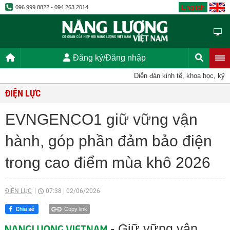
English
096.999.8822 - 094.263.2014
Đăng ký/Đăng nhập
Diễn đàn kinh tế, khoa học, kỹ thuật,
ĐIỆN LỰC
EVNGENCO1 giữ vững vận
hành, góp phần đảm bảo điện
trong cao điểm mùa khô 2026
ĐIỆN LỰC
07:38
|
02/06/2026
Copy link
- Giữ vững vận